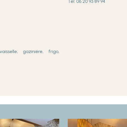
Tél: 06 20 93 89 94
)
isselle, gaziniére, frigo,