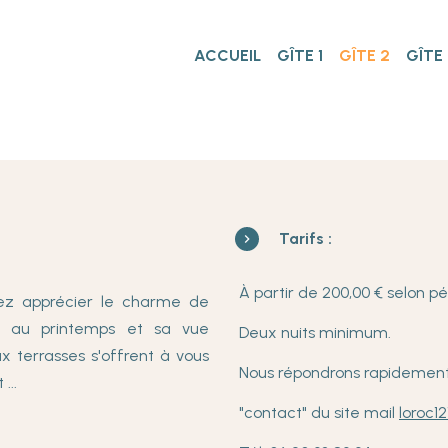
ACCUEIL
GÎTE 1
GÎTE 2
GÎTE 
Tarifs :
À partir de 200,00 € selon p
rez apprécier le charme de
e au printemps et sa vue
Deux nuits minimum.
x terrasses s'offrent à vous
Nous répondrons rapideme
...
"contact" du site mail
loroc1